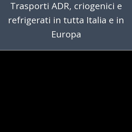
T​rasporti ADR, criogenici e
refrigerati in tutta Italia e in
Europa